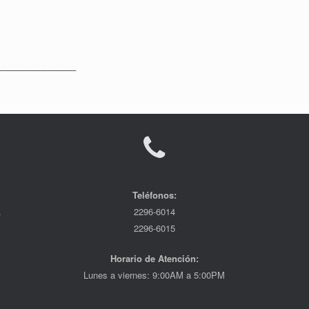
_____________
Teléfonos:
.
2296-6014
2296-6015
Horario de Atención:
Lunes a viernes: 9:00AM a 5:00PM